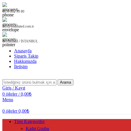
0534 892 99 80
info@etslimited.com.tr
Beylikdüzü / İSTANBUL
Anasayfa
Sipariş Takip
Hakkımızda
İletişim
Arama
Giriş / Kayıt
0
öğeler
/
0,00
₺
Menu
0
öğeler
0,00
₺
Tüm Kategoriler
Kağıt Grubu