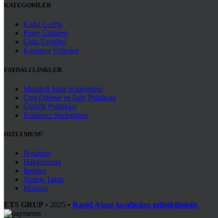
KATEGORİLER
Kağıt Grubu
Poşet Ürünleri
Gıda Ürünleri
Kırtasiye Ürünleri
FAYDALI LİNKLER
Mesafeli Satış Sözleşmesi
Geri Ödeme ve İade Politikası
Gizlilik Politikası
Kullanıcı Sözleşmesi
HIZLI MENÜ
Hesabım
Hakkımızda
İletişim
Sipariş Takip
Mağaza
ETS GRUP
•
2025 •
Rapid Ajans tarafından geliştirilmiştir.