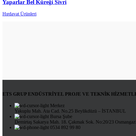
Yaparlar Bel Küreği Sivri
Hırdavat Ürünleri
ETS GRUP ENDÜSTRİYEL PROJE VE TEKNİK HİZMETLE
Merkez
Yakuplu Mah. Ata Cad. No.25 Beylikdüzü – İSTANBUL
Bursa Şube
Demirtaş Sakarya Mah. 18. Çakmak Sok. No:20/23 Osmanga
0534 892 99 80