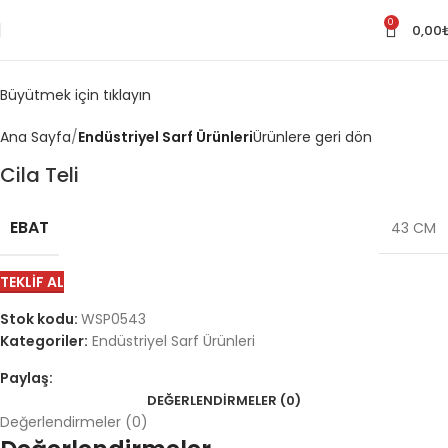
0
0,00
Büyütmek için tıklayın
Ana Sayfa
Endüstriyel Sarf Ürünleri
Ürünlere geri dön
Cila Teli
EBAT
43 CM
TEKLIF AL
Stok kodu:
WSP0543
Kategoriler:
Endüstriyel Sarf Ürünleri
Paylaş:
DEĞERLENDIRMELER (0)
Değerlendirmeler (0)