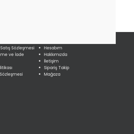
 LİNKLER
HIZLI MENÜ
 Satış Sözleşmesi
Hesabım
eme ve İade
Hakkımızda
İletişim
litikası
Sipariş Takip
ı Sözleşmesi
Mağaza