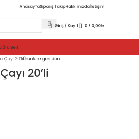
Anasayfa
Sipariş Takip
Hakkımızda
İletişim
Giriş / Kayıt
0
/
0,00
₺
 Ürünleri
 Çayı 20’li
Ürünlere geri dön
ayı 20’li