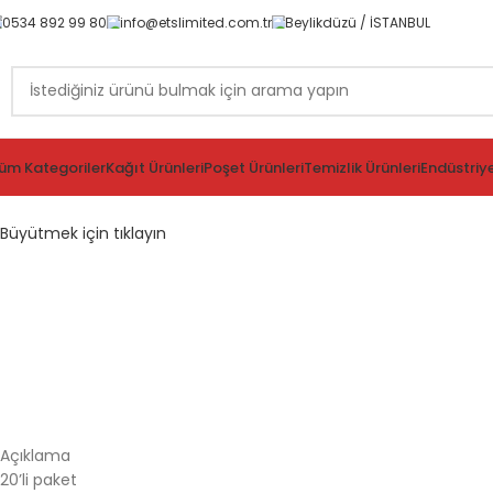
0534 892 99 80
info@etslimited.com.tr
Beylikdüzü / İSTANBUL
üm Kategoriler
Kağıt Ürünleri
Poşet Ürünleri
Temizlik Ürünleri
Endüstriye
Büyütmek için tıklayın
Açıklama
20’li paket