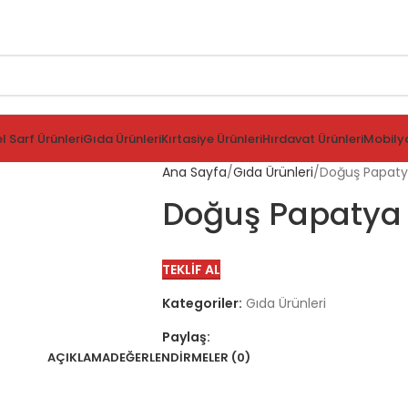
l Sarf Ürünleri
Gıda Ürünleri
Kırtasiye Ürünleri
Hırdavat Ürünleri
Mobilya
Ana Sayfa
Gıda Ürünleri
Doğuş Papatya
Doğuş Papatya Ç
TEKLIF AL
Kategoriler:
Gıda Ürünleri
Paylaş:
AÇIKLAMA
DEĞERLENDIRMELER (0)