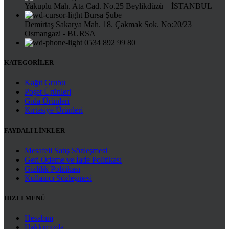
Yakuplu Mah. Ata Cad. No.25 Beylikdüzü – İSTANBUL
Bursa Şube
Demirtaş Sakarya Mah. 18. Çakmak Sok. No:20/23
Osmangazi - BURSA
0534 892 99 80
KATEGORİLER
Kağıt Grubu
Poşet Ürünleri
Gıda Ürünleri
Kırtasiye Ürünleri
FAYDALI LİNKLER
Mesafeli Satış Sözleşmesi
Geri Ödeme ve İade Politikası
Gizlilik Politikası
Kullanıcı Sözleşmesi
HIZLI MENÜ
Hesabım
Hakkımızda