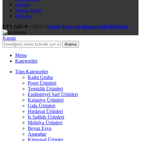
İletişim
Sipariş Takip
Mağaza
ETS GRUP
•
2025 •
Rapid Ajans tarafından geliştirilmiştir.
Kapalı
Arama
Menu
Kategoriler
Tüm Kategoriler
Kağıt Grubu
Poşet Ürünleri
Temizlik Ürünleri
Endüstriyel Sarf Ürünleri
Kırtasiye Ürünleri
Gıda Ürünleri
Hırdavat Ürünleri
İş Sağlığı Ürünleri
Mobilya Ürünleri
Beyaz Eşya
Aparatlar
Kimyasal Ürünler