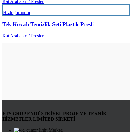
Kat Arabaları / Presler
Hızlı görünüm
Tek Kovalı Temizlik Seti Plastik Presli
Kat Arabaları / Presler
ETS GRUP ENDÜSTRİYEL PROJE VE TEKNİK
HİZMETLER LİMİTED ŞİRKETİ
Merkez