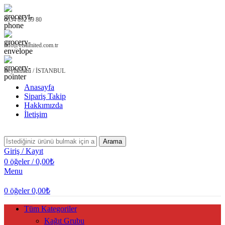
0534 892 99 80
info@etslimited.com.tr
Beylikdüzü / İSTANBUL
Anasayfa
Sipariş Takip
Hakkımızda
İletişim
Arama
Giriş / Kayıt
0
öğeler
/
0,00
₺
Menu
0
öğeler
0,00
₺
Tüm Kategoriler
Kağıt Grubu