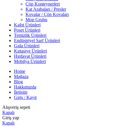
Çöp Konteynerleri
Kat Arabaları / Presler
Kovalar / Çöp Kovaları
Mop Grubu
Kağıt Ürünleri
Poşet Ürünleri
Temizlik Ürünleri
Endüstriyel Sarf Ürünleri
Gıda Ürünleri
Kırtasiye Ürünleri
Hırdavat Ürünleri
Mobilya Ürünleri
Home
Mağaza
Blog
Hakkımızda
İletişim
Giriş / Kayıt
Alışveriş sepeti
Kapalı
Giriş yap
Kapalı