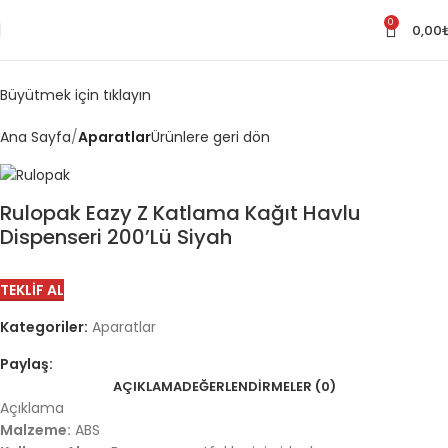
0
0,00
Büyütmek için tıklayın
Ana Sayfa
Aparatlar
Ürünlere geri dön
Rulopak Eazy Z Katlama Kağıt Havlu
Dispenseri 200’Lü Siyah
TEKLIF AL
Kategoriler:
Aparatlar
Paylaş:
AÇIKLAMA
DEĞERLENDIRMELER (0)
Açıklama
Malzeme:
ABS