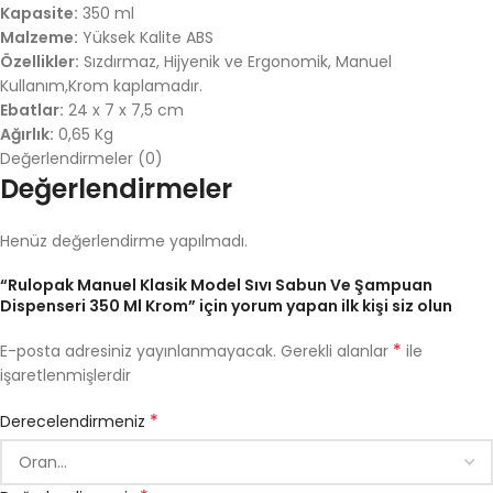
Kapasite:
350 ml
Malzeme:
Yüksek Kalite ABS
Özellikler:
Sızdırmaz, Hijyenik ve Ergonomik, Manuel
Kullanım,Krom kaplamadır.
Ebatlar:
24 x 7 x 7,5 cm
Ağırlık:
0,65 Kg
Değerlendirmeler (0)
Değerlendirmeler
Henüz değerlendirme yapılmadı.
“Rulopak Manuel Klasik Model Sıvı Sabun Ve Şampuan
Dispenseri 350 Ml Krom” için yorum yapan ilk kişi siz olun
*
E-posta adresiniz yayınlanmayacak.
Gerekli alanlar
ile
işaretlenmişlerdir
*
Derecelendirmeniz