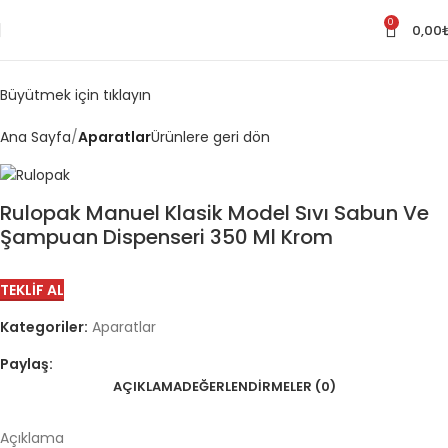
0
0,00
Büyütmek için tıklayın
Ana Sayfa
Aparatlar
Ürünlere geri dön
Rulopak Manuel Klasik Model Sıvı Sabun Ve
Şampuan Dispenseri 350 Ml Krom
TEKLIF AL
Kategoriler:
Aparatlar
Paylaş:
AÇIKLAMA
DEĞERLENDIRMELER (0)
Açıklama