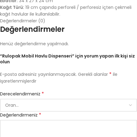
Ebatlar:
34 x 27 x 24 cm
Kağıt Türü:
19 cm çapında perforeli / perforesiz içten çekmeli
kağıt havlular ile kullanılabilir.
Değerlendirmeler (0)
Değerlendirmeler
Henüz değerlendirme yapılmadı.
“Rulopak Mobil Havlu Dispenseri” için yorum yapan ilk kişi siz
olun
*
E-posta adresiniz yayınlanmayacak.
Gerekli alanlar
ile
işaretlenmişlerdir
*
Derecelendirmeniz
*
Değerlendirmeniz