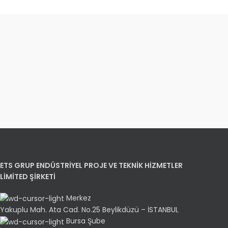
ETS GRUP ENDÜSTRİYEL PROJE VE TEKNİK HİZMETLER
LİMİTED ŞİRKETİ
Merkez
Yakuplu Mah. Ata Cad. No.25 Beylikdüzü – İSTANBUL
Bursa Şube