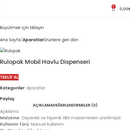
0
0,00
Büyütmek için tıklayın
Ana Sayfa
Aparatlar
Ürünlere geri dön
Rulopak Mobil Havlu Dispenseri
TEKLIF AL
Kategoriler:
Aparatlar
Paylaş:
AÇIKLAMA
DEĞERLENDIRMELER (0)
Açıklama
Malzeme:
Dayanıklı ve hijyenik ABS malzemeden üretilmiştir.
Kullanım Türü:
Manuel kullanım