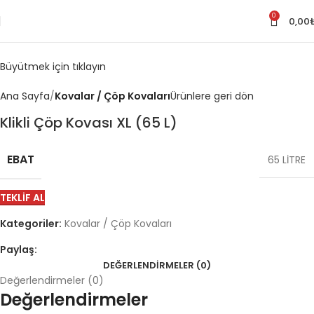
0
0,00
Büyütmek için tıklayın
Ana Sayfa
Kovalar / Çöp Kovaları
Ürünlere geri dön
Klikli Çöp Kovası XL (65 L)
EBAT
65 LİTRE
TEKLIF AL
Kategoriler:
Kovalar / Çöp Kovaları
Paylaş:
DEĞERLENDIRMELER (0)
Değerlendirmeler (0)
Değerlendirmeler